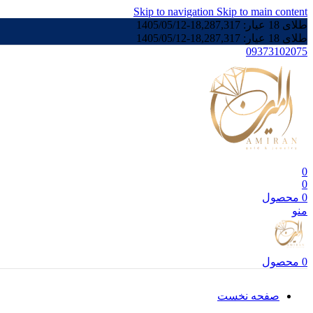
Skip to navigation
Skip to main content
طلای 18 عیار:
18,287,317
-
1405/05/12
طلای 18 عیار:
18,287,317
-
1405/05/12
09373102075
0
0
0
محصول
منو
0
محصول
صفحه نخست