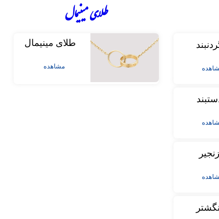
طلای مینیمال
طلای مینیمال
ردنبند
مشاهده
اهده
ستبند
اهده
نجیر
اهده
نگشتر