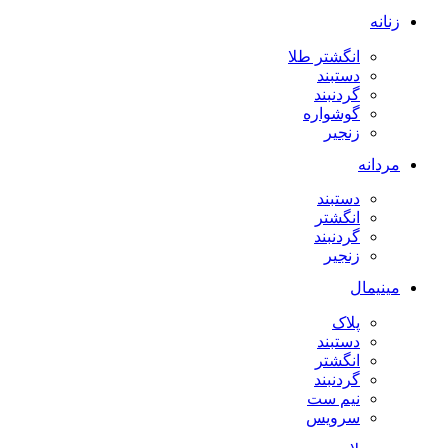
زنانه
انگشتر طلا
دستبند
گردنبند
گوشواره
زنجیر
مردانه
دستبند
انگشتر
گردنبند
زنجیر
مینیمال
پلاک
دستبند
انگشتر
گردنبند
نیم ست
سرویس