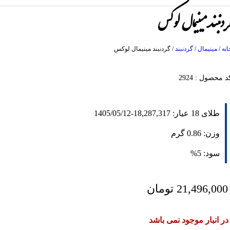
ردنبند مینیمال لوکس
انه
/
مینیمال
/
گردنبند
/
گردنبند مینیمال لوکس
د محصول : 2924
طلای 18 عیار:
18,287,317
-
1405/05/12
وزن:
0.86
گرم
سود:
5%
21,496,000
تومان
در انبار موجود نمی باشد