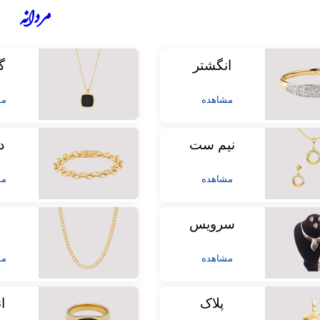
مردانه
انگشتر
گ
مشاهده
مش
نیم ست
د
مشاهده
مش
سرویس
ز
مشاهده
مش
پلاک
ا