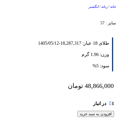
خانه
/
زنانه
/
انگشتر
سایز : 57
طلای 18 عیار:
18,287,317
-
1405/05/12
وزن:
1.96
گرم
سود:
5%
48,866,000
تومان
1 در انبار
افزودن به سبد خرید