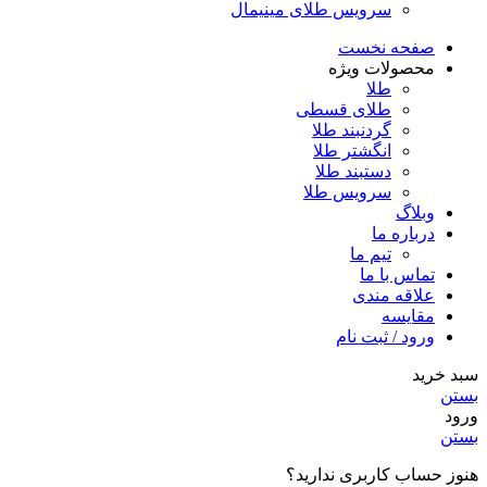
سرویس طلای مینیمال
صفحه نخست
محصولات ویژه
طلا
طلای قسطی
گردنبند طلا
انگشتر طلا
دستبند طلا
سرویس طلا
وبلاگ
درباره ما
تیم ما
تماس با ما
علاقه مندی
مقایسه
ورود / ثبت نام
سبد خرید
بستن
ورود
بستن
هنوز حساب کاربری ندارید؟