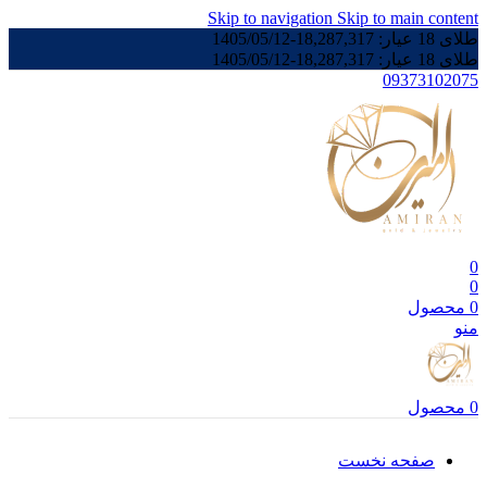
Skip to navigation
Skip to main content
طلای 18 عیار:
18,287,317
-
1405/05/12
طلای 18 عیار:
18,287,317
-
1405/05/12
09373102075
0
0
0
محصول
منو
0
محصول
صفحه نخست