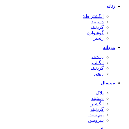
زنانه
انگشتر طلا
دستبند
گردنبند
گوشواره
زنجیر
مردانه
دستبند
انگشتر
گردنبند
زنجیر
مینیمال
پلاک
دستبند
انگشتر
گردنبند
نیم ست
سرویس