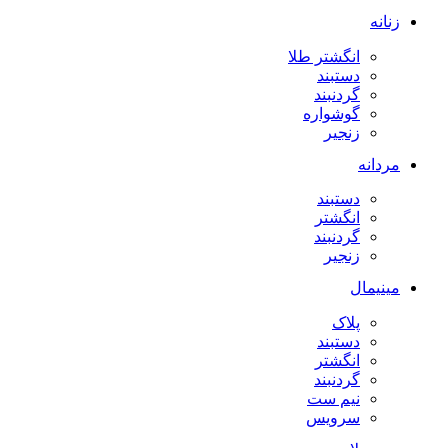
زنانه
انگشتر طلا
دستبند
گردنبند
گوشواره
زنجیر
مردانه
دستبند
انگشتر
گردنبند
زنجیر
مینیمال
پلاک
دستبند
انگشتر
گردنبند
نیم ست
سرویس