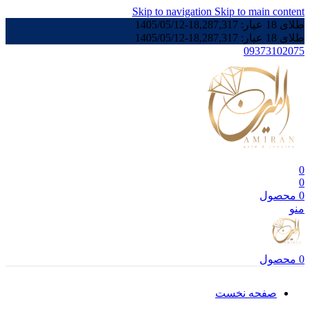
Skip to navigation
Skip to main content
طلای 18 عیار:
18,287,317
-
1405/05/12
طلای 18 عیار:
18,287,317
-
1405/05/12
09373102075
0
0
0
محصول
منو
0
محصول
صفحه نخست