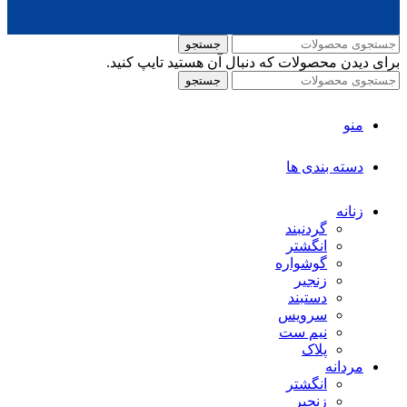
جستجو
برای دیدن محصولات که دنبال آن هستید تایپ کنید.
جستجو
منو
دسته بندی ها
زنانه
گردنبند
انگشتر
گوشواره
زنجیر
دستبند
سرویس
نیم ست
پلاک
مردانه
انگشتر
زنجیر