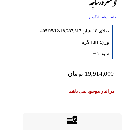
انگشتر ورساچه
خانه
/
زنانه
/
انگشتر
طلای 18 عیار:
18,287,317
-
1405/05/12
وزن:
1.81
گرم
سود:
5%
19,914,000
تومان
در انبار موجود نمی باشد