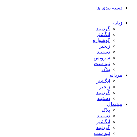
دسته بندی ها
زنانه
گردنبند
انگشتر
گوشواره
زنجیر
دستبند
سرویس
نیم ست
پلاک
مردانه
انگشتر
زنجیر
گردنبند
دستبند
مینیمال
پلاک
دستبند
انگشتر
گردنبند
نیم ست