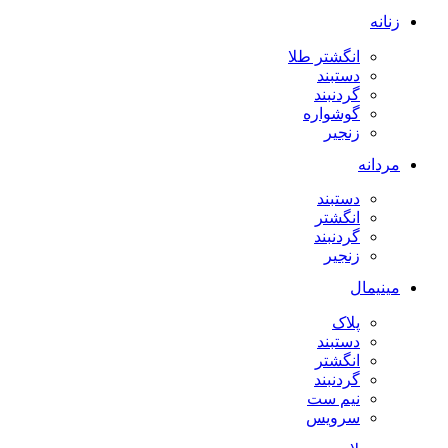
زنانه
انگشتر طلا
دستبند
گردنبند
گوشواره
زنجیر
مردانه
دستبند
انگشتر
گردنبند
زنجیر
مینیمال
پلاک
دستبند
انگشتر
گردنبند
نیم ست
سرویس