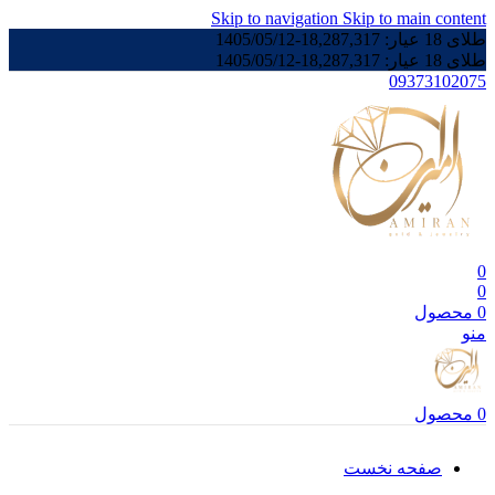
Skip to navigation
Skip to main content
طلای 18 عیار:
18,287,317
-
1405/05/12
طلای 18 عیار:
18,287,317
-
1405/05/12
09373102075
0
0
0
محصول
منو
0
محصول
صفحه نخست