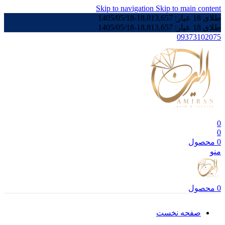
Skip to navigation
Skip to main content
طلای 18 عیار:
18,813,657
-
1405/05/18
طلای 18 عیار:
18,813,657
-
1405/05/18
09373102075
0
0
0
محصول
منو
0
محصول
صفحه نخست