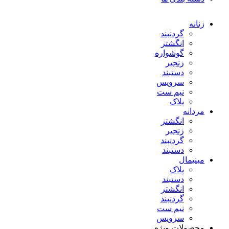
زنانه
گردنبند
انگشتر
گوشواره
زنجیر
دستبند
سرویس
نیم ست
پلاک
مردانه
انگشتر
زنجیر
گردنبند
دستبند
مینیمال
پلاک
دستبند
انگشتر
گردنبند
نیم ست
سرویس
محصولات ویژه