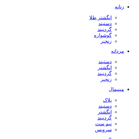
زنانه
انگشتر طلا
دستبند
گردنبند
گوشواره
زنجیر
مردانه
دستبند
انگشتر
گردنبند
زنجیر
مینیمال
پلاک
دستبند
انگشتر
گردنبند
نیم ست
سرویس