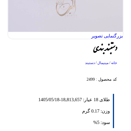
بزرگنمایی تصویر
دستبند بندی
خانه
/
مینیمال
/
دستبند
کد محصول : 2499
طلای 18 عیار:
18,813,657
-
1405/05/18
وزن:
0.17
گرم
سود:
5%