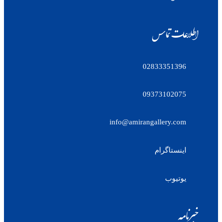
اطلاعات تماس
02833351396
09373102075
info@amirangallery.com
اینستاگرام
یوتیوب
خبرنامه