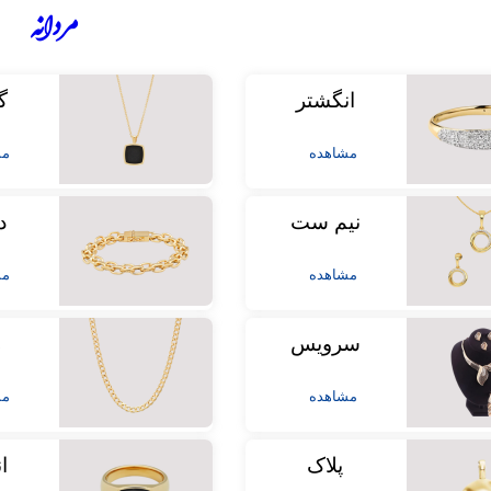
مردانه
انگشتر
گ
مشاهده
مش
نیم ست
د
مشاهده
مش
سرویس
ز
مشاهده
مش
پلاک
ا