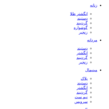
زنانه
انگشتر طلا
دستبند
گردنبند
گوشواره
زنجیر
مردانه
دستبند
انگشتر
گردنبند
زنجیر
مینیمال
پلاک
دستبند
انگشتر
گردنبند
نیم ست
سرویس