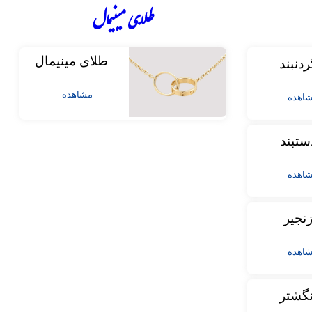
طلای مینیمال
طلای مینیمال
ردنبند
مشاهده
اهده
ستبند
اهده
نجیر
اهده
نگشتر