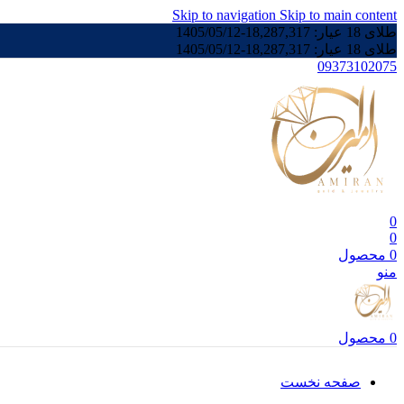
Skip to navigation
Skip to main content
طلای 18 عیار:
18,287,317
-
1405/05/12
طلای 18 عیار:
18,287,317
-
1405/05/12
09373102075
0
0
0
محصول
منو
0
محصول
صفحه نخست