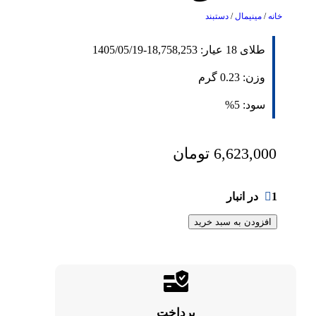
خانه
/
مینیمال
/
دستبند
طلای 18 عیار:
18,758,253
-
1405/05/19
وزن:
0.23
گرم
سود:
5%
6,623,000
تومان
1 در انبار
افزودن به سبد خرید
پرداخت