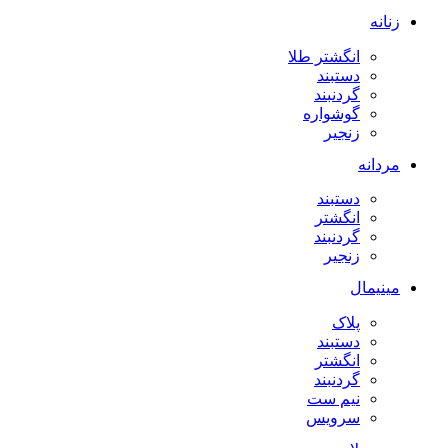
زنانه
انگشتر طلا
دستبند
گردنبند
گوشواره
زنجیر
مردانه
دستبند
انگشتر
گردنبند
زنجیر
مینیمال
پلاک
دستبند
انگشتر
گردنبند
نیم ست
سرویس