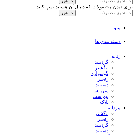
جستجو
برای دیدن محصولات که دنبال آن هستید تایپ کنید.
جستجو
منو
دسته بندی ها
زنانه
گردنبند
انگشتر
گوشواره
زنجیر
دستبند
سرویس
نیم ست
پلاک
مردانه
انگشتر
زنجیر
گردنبند
دستبند