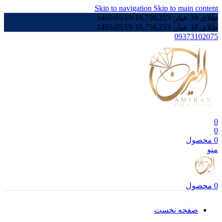
Skip to navigation
Skip to main content
طلای 18 عیار:
18,758,253
-
1405/05/19
طلای 18 عیار:
18,758,253
-
1405/05/19
09373102075
0
0
0
محصول
منو
0
محصول
صفحه نخست