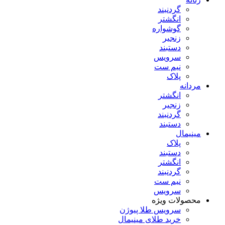
گردنبند
انگشتر
گوشواره
زنجیر
دستبند
سرویس
نیم ست
پلاک
مردانه
انگشتر
زنجیر
گردنبند
دستبند
مینیمال
پلاک
دستبند
انگشتر
گردنبند
نیم ست
سرویس
محصولات ویژه
سرویس طلا پیوژن
خرید طلای مینیمال