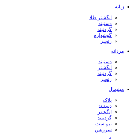
زنانه
انگشتر طلا
دستبند
گردنبند
گوشواره
زنجیر
مردانه
دستبند
انگشتر
گردنبند
زنجیر
مینیمال
پلاک
دستبند
انگشتر
گردنبند
نیم ست
سرویس