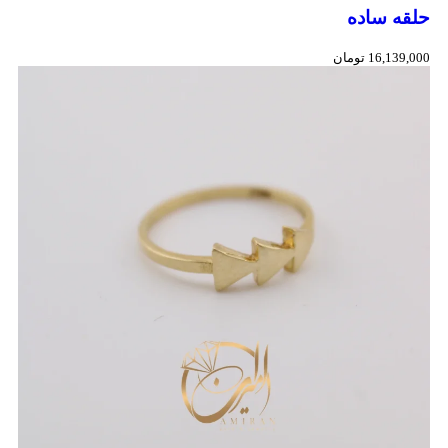
حلقه ساده
16,139,000
تومان