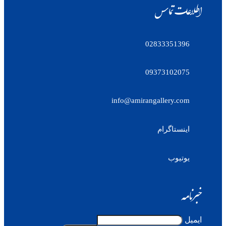
اطلاعات تماس
02833351396
09373102075
info@amirangallery.com
اینستاگرام
یوتیوب
خبرنامه
ایمیل