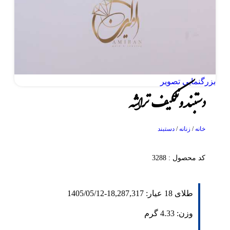
بزرگنمایی تصویر
دستبند ونکلیف تراشه
خانه
/
زنانه
/
دستبند
کد محصول : 3288
طلای 18 عیار:
18,287,317
-
1405/05/12
وزن:
4.33
گرم