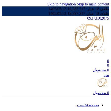
Skip to navigation
Skip to main content
طلای 18 عیار:
18,287,317
-
1405/05/12
طلای 18 عیار:
18,287,317
-
1405/05/12
09373102075
0
0
0
محصول
منو
0
محصول
صفحه نخست