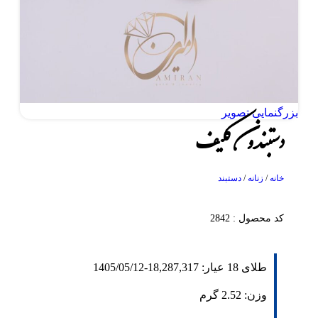
بزرگنمایی تصویر
دستبند ون کلیف
خانه
/
زنانه
/
دستبند
کد محصول : 2842
طلای 18 عیار:
18,287,317
-
1405/05/12
وزن:
2.52
گرم