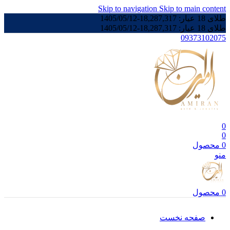
Skip to navigation
Skip to main content
طلای 18 عیار:
18,287,317
-
1405/05/12
طلای 18 عیار:
18,287,317
-
1405/05/12
09373102075
0
0
0
محصول
منو
0
محصول
صفحه نخست