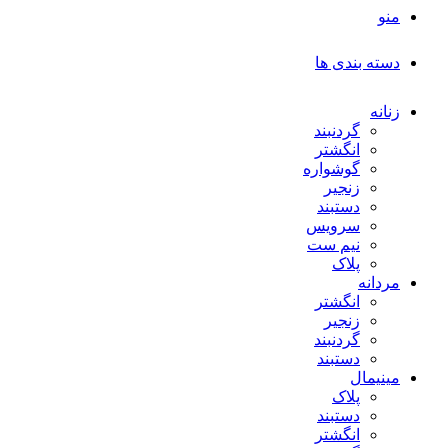
منو
دسته بندی ها
زنانه
گردنبند
انگشتر
گوشواره
زنجیر
دستبند
سرویس
نیم ست
پلاک
مردانه
انگشتر
زنجیر
گردنبند
دستبند
مینیمال
پلاک
دستبند
انگشتر