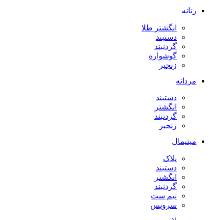
زنانه
انگشتر طلا
دستبند
گردنبند
گوشواره
زنجیر
مردانه
دستبند
انگشتر
گردنبند
زنجیر
مینیمال
پلاک
دستبند
انگشتر
گردنبند
نیم ست
سرویس