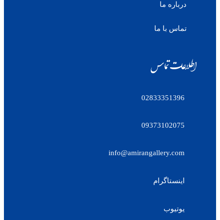
درباره ما
تماس با ما
اطلاعات تماس
02833351396
09373102075
info@amirangallery.com
اینستاگرام
یوتیوب