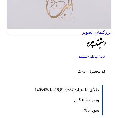
بزرگنمایی تصویر
دستبند چرم
خانه
/
مردانه
/
دستبند
کد محصول : 2572
طلای 18 عیار:
18,813,657
-
1405/05/18
وزن:
0.26
گرم
سود:
5%