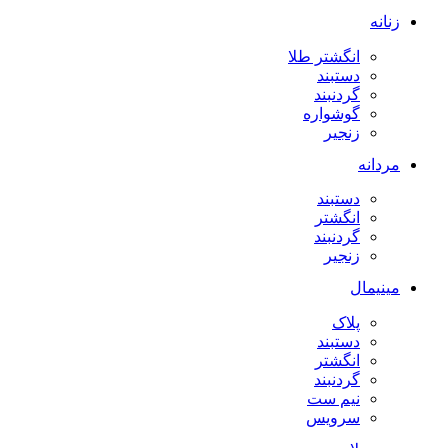
زنانه
انگشتر طلا
دستبند
گردنبند
گوشواره
زنجیر
مردانه
دستبند
انگشتر
گردنبند
زنجیر
مینیمال
پلاک
دستبند
انگشتر
گردنبند
نیم ست
سرویس