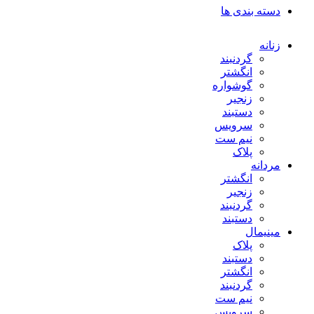
دسته بندی ها
زنانه
گردنبند
انگشتر
گوشواره
زنجیر
دستبند
سرویس
نیم ست
پلاک
مردانه
انگشتر
زنجیر
گردنبند
دستبند
مینیمال
پلاک
دستبند
انگشتر
گردنبند
نیم ست
سرویس