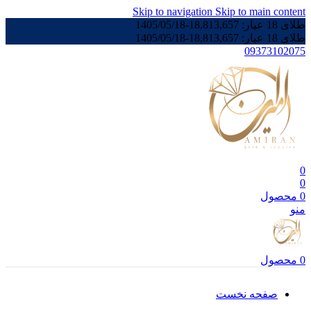
Skip to navigation
Skip to main content
طلای 18 عیار:
18,813,657
-
1405/05/18
طلای 18 عیار:
18,813,657
-
1405/05/18
09373102075
0
0
0
محصول
منو
0
محصول
صفحه نخست