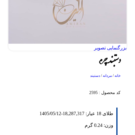
بزرگنمایی تصویر
دستبند چرم
خانه
/
مردانه
/
دستبند
کد محصول : 2595
طلای 18 عیار:
18,287,317
-
1405/05/12
وزن:
0.24
گرم