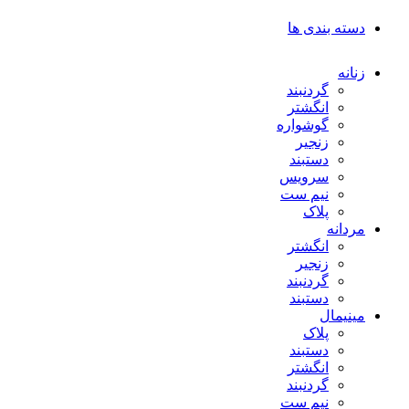
دسته بندی ها
زنانه
گردنبند
انگشتر
گوشواره
زنجیر
دستبند
سرویس
نیم ست
پلاک
مردانه
انگشتر
زنجیر
گردنبند
دستبند
مینیمال
پلاک
دستبند
انگشتر
گردنبند
نیم ست