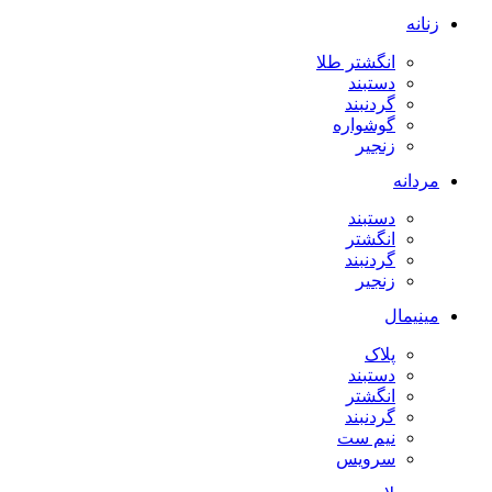
زنانه
انگشتر طلا
دستبند
گردنبند
گوشواره
زنجیر
مردانه
دستبند
انگشتر
گردنبند
زنجیر
مینیمال
پلاک
دستبند
انگشتر
گردنبند
نیم ست
سرویس