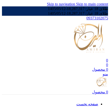
Skip to navigation
Skip to main content
طلای 18 عیار:
18,287,317
-
1405/05/12
طلای 18 عیار:
18,287,317
-
1405/05/12
09373102075
0
0
0
محصول
منو
0
محصول
صفحه نخست