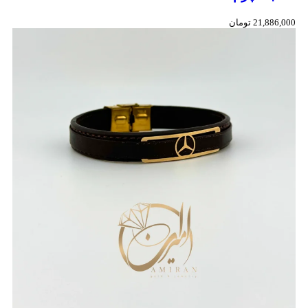
21,886,000
تومان