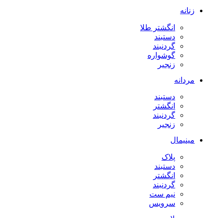
زنانه
انگشتر طلا
دستبند
گردنبند
گوشواره
زنجیر
مردانه
دستبند
انگشتر
گردنبند
زنجیر
مینیمال
پلاک
دستبند
انگشتر
گردنبند
نیم ست
سرویس