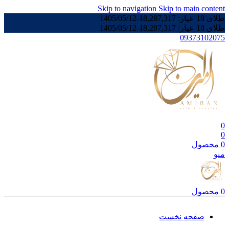
Skip to navigation
Skip to main content
طلای 18 عیار:
18,287,317
-
1405/05/12
طلای 18 عیار:
18,287,317
-
1405/05/12
09373102075
0
0
0
محصول
منو
0
محصول
صفحه نخست