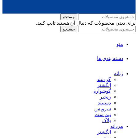
جستجو
برای دیدن محصولات که دنبال آن هستید تایپ کنید.
جستجو
منو
دسته بندی ها
زنانه
گردنبند
انگشتر
گوشواره
زنجیر
دستبند
سرویس
نیم ست
پلاک
مردانه
انگشتر
زنجیر