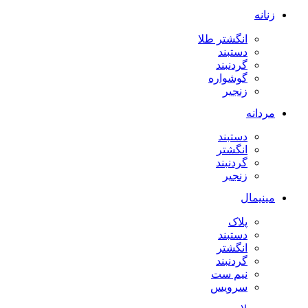
زنانه
انگشتر طلا
دستبند
گردنبند
گوشواره
زنجیر
مردانه
دستبند
انگشتر
گردنبند
زنجیر
مینیمال
پلاک
دستبند
انگشتر
گردنبند
نیم ست
سرویس