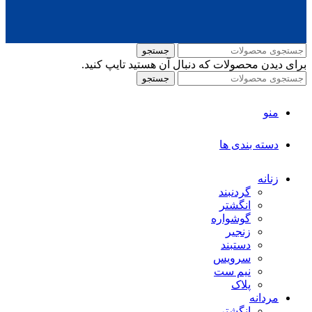
جستجو
برای دیدن محصولات که دنبال آن هستید تایپ کنید.
جستجو
منو
دسته بندی ها
زنانه
گردنبند
انگشتر
گوشواره
زنجیر
دستبند
سرویس
نیم ست
پلاک
مردانه
انگشتر