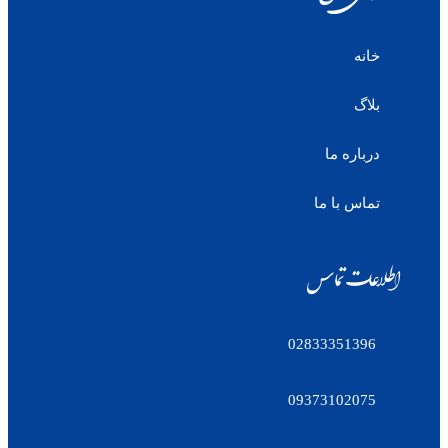
خانه
بلاگ
درباره ما
تماس با ما
اطلاعات تماس
02833351396
09373102075