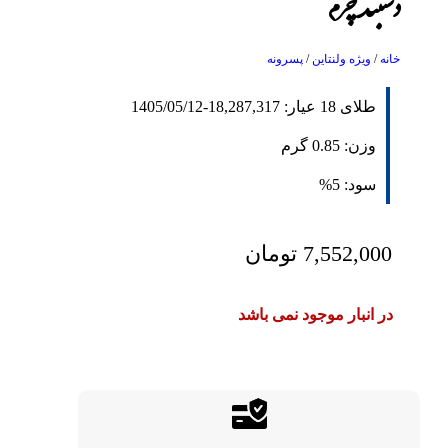
دستبند چرم
خانه
/
ویژه ولنتاین
/
پسرونه
طلای 18 عیار:
18,287,317
-
1405/05/12
وزن:
0.85
گرم
سود:
5%
7,552,000
تومان
در انبار موجود نمی باشد