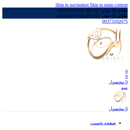
Skip to navigation
Skip to main content
طلای 18 عیار:
18,287,317
-
1405/05/12
طلای 18 عیار:
18,287,317
-
1405/05/12
09373102075
0
0
0
محصول
منو
0
محصول
صفحه نخست