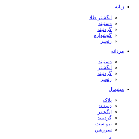
زنانه
انگشتر طلا
دستبند
گردنبند
گوشواره
زنجیر
مردانه
دستبند
انگشتر
گردنبند
زنجیر
مینیمال
پلاک
دستبند
انگشتر
گردنبند
نیم ست
سرویس