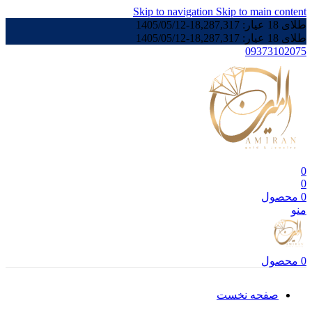
Skip to navigation
Skip to main content
طلای 18 عیار:
18,287,317
-
1405/05/12
طلای 18 عیار:
18,287,317
-
1405/05/12
09373102075
0
0
0
محصول
منو
0
محصول
صفحه نخست