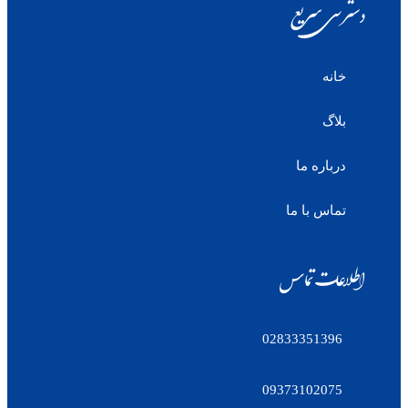
دسترسی سریع
خانه
بلاگ
درباره ما
تماس با ما
اطلاعات تماس
02833351396
09373102075