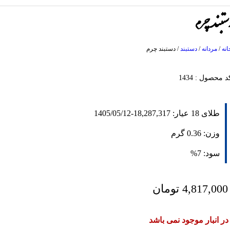
ستبند چرم
انه
/
مردانه
/
دستبند
/
دستبند چرم
د محصول : 1434
طلای 18 عیار:
18,287,317
-
1405/05/12
وزن:
0.36
گرم
سود:
7%
4,817,000
تومان
در انبار موجود نمی باشد