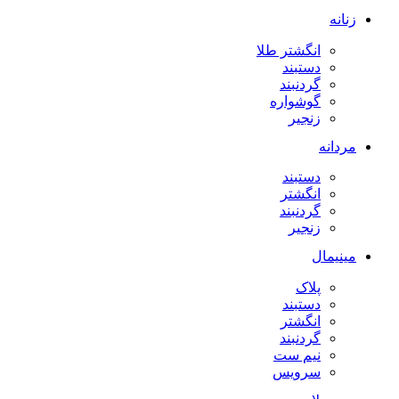
زنانه
انگشتر طلا
دستبند
گردنبند
گوشواره
زنجیر
مردانه
دستبند
انگشتر
گردنبند
زنجیر
مینیمال
پلاک
دستبند
انگشتر
گردنبند
نیم ست
سرویس