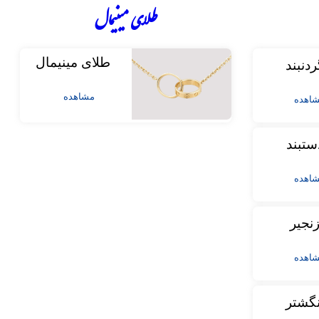
طلای مینیمال
طلای مینیمال
ردنبند
مشاهده
اهده
ستبند
اهده
نجیر
اهده
نگشتر