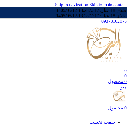
Skip to navigation
Skip to main content
طلای 18 عیار:
18,287,317
-
1405/05/12
طلای 18 عیار:
18,287,317
-
1405/05/12
09373102075
0
0
0
محصول
منو
0
محصول
صفحه نخست