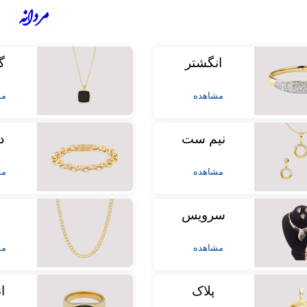
مردانه
انگشتر
گ
مشاهده
مش
نیم ست
د
مشاهده
مش
سرویس
ز
مشاهده
مش
پلاک
ا