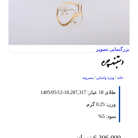
بزرگنمایی تصویر
دستبند چرم
خانه
/
ویژه ولنتاین
/
پسرونه
طلای 18 عیار:
18,287,317
-
1405/05/12
وزن:
0.25
گرم
سود:
5%
6,306,000
تومان