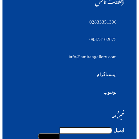
اطلاعات تماس
02833351396
09373102075
info@amirangallery.com
اینستاگرام
یوتیوب
خبرنامه
ایمیل