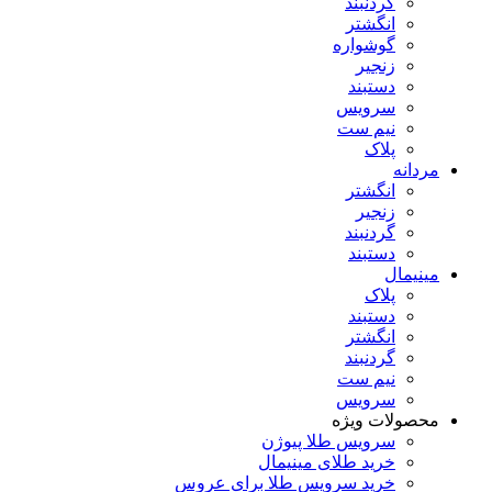
گردنبند
انگشتر
گوشواره
زنجیر
دستبند
سرویس
نیم ست
پلاک
مردانه
انگشتر
زنجیر
گردنبند
دستبند
مینیمال
پلاک
دستبند
انگشتر
گردنبند
نیم ست
سرویس
محصولات ویژه
سرویس طلا پیوژن
خرید طلای مینیمال
خرید سرویس طلا برای عروس