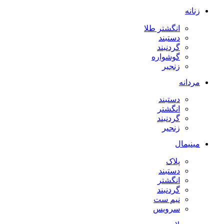
زنانه
انگشتر طلا
دستبند
گردنبند
گوشواره
زنجیر
مردانه
دستبند
انگشتر
گردنبند
زنجیر
مینیمال
پلاک
دستبند
انگشتر
گردنبند
نیم ست
سرویس