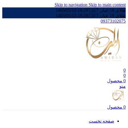
Skip to navigation
Skip to main content
طلای 18 عیار:
18,287,317
-
1405/05/12
طلای 18 عیار:
18,287,317
-
1405/05/12
09373102075
0
0
0
محصول
منو
0
محصول
صفحه نخست