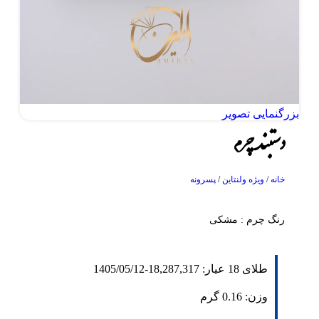
بزرگنمایی تصویر
دستبند چرم
خانه
/
ویژه ولنتاین
/
پسرونه
رنگ چرم : مشکی
طلای 18 عیار:
18,287,317
-
1405/05/12
وزن:
0.16
گرم