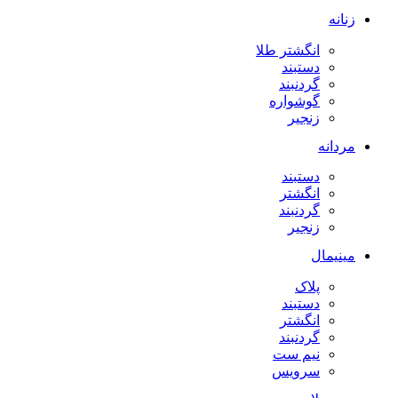
زنانه
انگشتر طلا
دستبند
گردنبند
گوشواره
زنجیر
مردانه
دستبند
انگشتر
گردنبند
زنجیر
مینیمال
پلاک
دستبند
انگشتر
گردنبند
نیم ست
سرویس