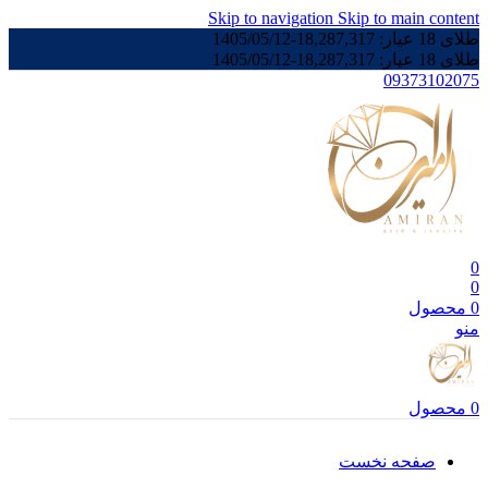
Skip to navigation
Skip to main content
طلای 18 عیار:
18,287,317
-
1405/05/12
طلای 18 عیار:
18,287,317
-
1405/05/12
09373102075
0
0
0
محصول
منو
0
محصول
صفحه نخست