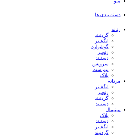
منو
دسته بندی ها
زنانه
گردنبند
انگشتر
گوشواره
زنجیر
دستبند
سرویس
نیم ست
پلاک
مردانه
انگشتر
زنجیر
گردنبند
دستبند
مینیمال
پلاک
دستبند
انگشتر
گردنبند