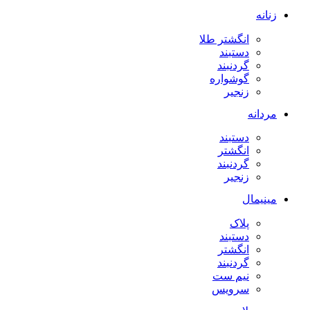
زنانه
انگشتر طلا
دستبند
گردنبند
گوشواره
زنجیر
مردانه
دستبند
انگشتر
گردنبند
زنجیر
مینیمال
پلاک
دستبند
انگشتر
گردنبند
نیم ست
سرویس