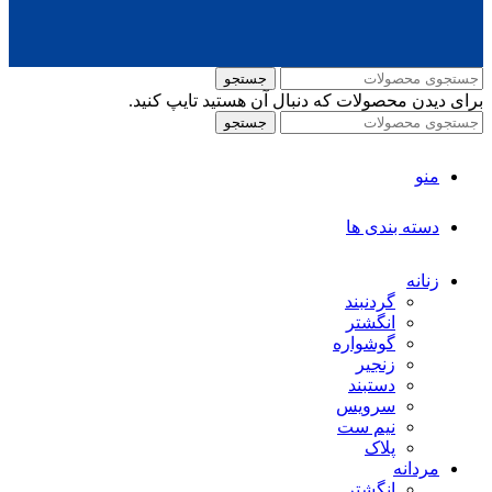
جستجو
برای دیدن محصولات که دنبال آن هستید تایپ کنید.
جستجو
منو
دسته بندی ها
زنانه
گردنبند
انگشتر
گوشواره
زنجیر
دستبند
سرویس
نیم ست
پلاک
مردانه
انگشتر