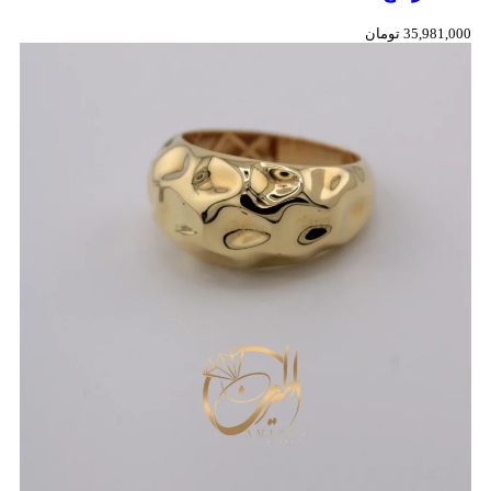
35,981,000
تومان