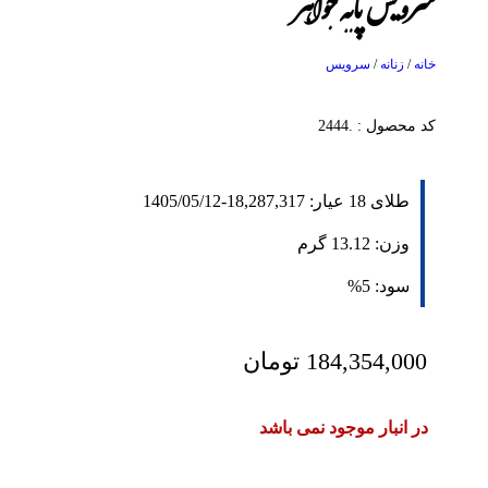
سرویس پایه جواهر
خانه
/
زنانه
/
سرویس
کد محصول : .2444
طلای 18 عیار:
18,287,317
-
1405/05/12
وزن:
13.12
گرم
سود:
5%
184,354,000
تومان
در انبار موجود نمی باشد