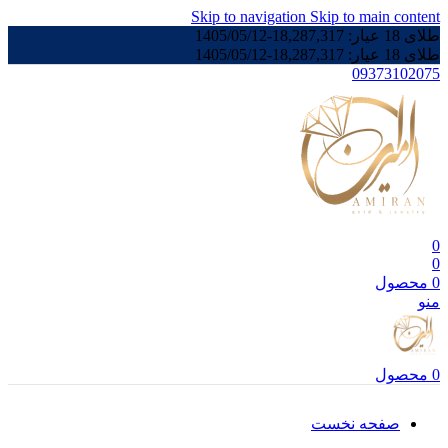
Skip to navigation
Skip to main content
طلای 18 عیار:
18,287,317
-
1405/05/12
طلای 18 عیار:
18,287,317
-
1405/05/12
09373102075
0
0
0
محصول
منو
0
محصول
صفحه نخست