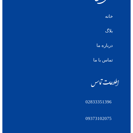
خانه
بلاگ
درباره ما
تماس با ما
اطلاعات تماس
02833351396
09373102075