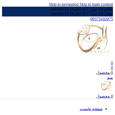
Skip to navigation
Skip to main content
طلای 18 عیار:
18,287,317
-
1405/05/12
طلای 18 عیار:
18,287,317
-
1405/05/12
09373102075
0
0
0
محصول
منو
0
محصول
صفحه نخست