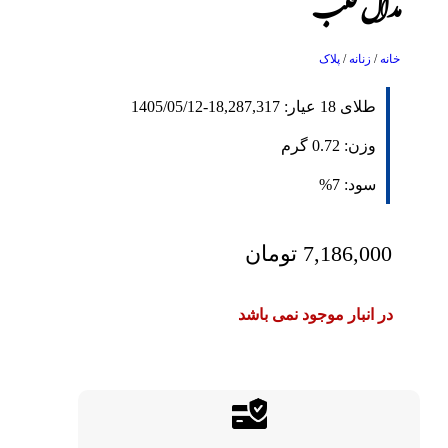
مدال قلب
خانه
/
زنانه
/
پلاک
طلای 18 عیار:
18,287,317
-
1405/05/12
وزن:
0.72
گرم
سود:
7%
7,186,000
تومان
در انبار موجود نمی باشد