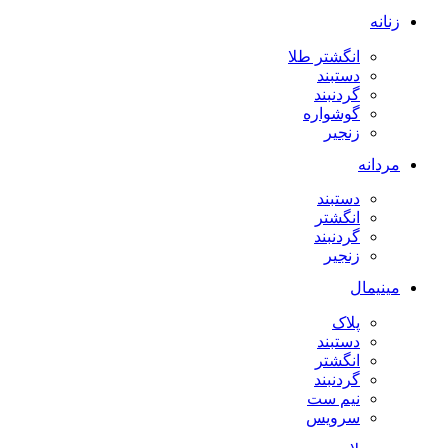
زنانه
انگشتر طلا
دستبند
گردنبند
گوشواره
زنجیر
مردانه
دستبند
انگشتر
گردنبند
زنجیر
مینیمال
پلاک
دستبند
انگشتر
گردنبند
نیم ست
سرویس