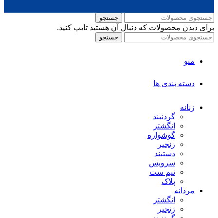
جستجو
برای دیدن محصولات که دنبال آن هستید تایپ کنید.
جستجو
منو
دسته بندی ها
زنانه
گردنبند
انگشتر
گوشواره
زنجیر
دستبند
سرویس
نیم ست
پلاک
مردانه
انگشتر
زنجیر