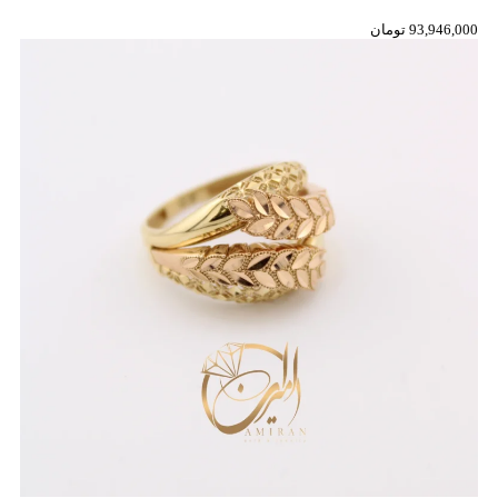
93,946,000
تومان