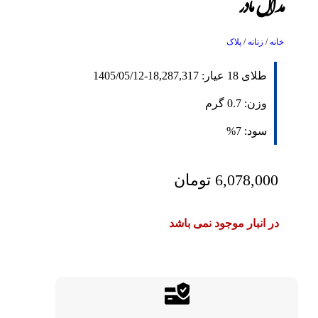
مدال مادر
خانه
/
زنانه
/
پلاک
طلای 18 عیار:
18,287,317
-
1405/05/12
وزن:
0.7
گرم
سود:
7%
6,078,000
تومان
در انبار موجود نمی باشد