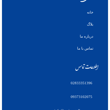
خانه
بلاگ
درباره ما
تماس با ما
اطلاعات تماس
02833351396
09373102075