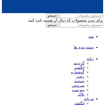
جستجو
برای دیدن محصولات که دنبال آن هستید تایپ کنید.
جستجو
منو
دسته بندی ها
زنانه
گردنبند
انگشتر
گوشواره
زنجیر
دستبند
سرویس
نیم ست
پلاک
مردانه
انگشتر