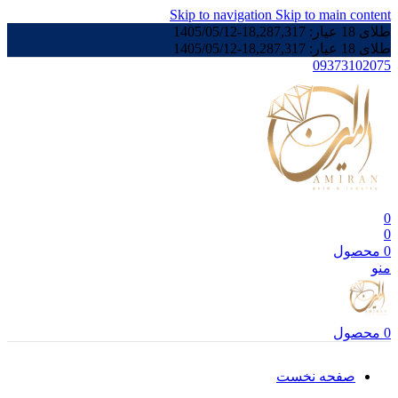
Skip to navigation
Skip to main content
طلای 18 عیار:
18,287,317
-
1405/05/12
طلای 18 عیار:
18,287,317
-
1405/05/12
09373102075
0
0
0
محصول
منو
0
محصول
صفحه نخست