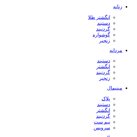
زنانه
انگشتر طلا
دستبند
گردنبند
گوشواره
زنجیر
مردانه
دستبند
انگشتر
گردنبند
زنجیر
مینیمال
پلاک
دستبند
انگشتر
گردنبند
نیم ست
سرویس