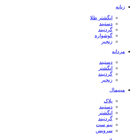
زنانه
انگشتر طلا
دستبند
گردنبند
گوشواره
زنجیر
مردانه
دستبند
انگشتر
گردنبند
زنجیر
مینیمال
پلاک
دستبند
انگشتر
گردنبند
نیم ست
سرویس