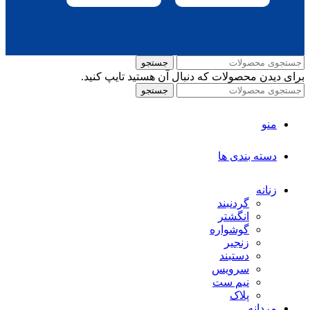
جستجو
برای دیدن محصولات که دنبال آن هستید تایپ کنید.
جستجو
منو
دسته بندی ها
زنانه
گردنبند
انگشتر
گوشواره
زنجیر
دستبند
سرویس
نیم ست
پلاک
مردانه