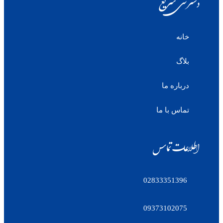
دسترسی سریع
خانه
بلاگ
درباره ما
تماس با ما
اطلاعات تماس
02833351396
09373102075