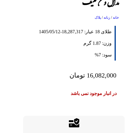
مدال ون کلیف
خانه
/
زنانه
/
پلاک
طلای 18 عیار:
18,287,317
-
1405/05/12
وزن:
1.87
گرم
سود:
7%
16,082,000
تومان
در انبار موجود نمی باشد