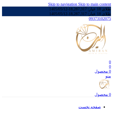
Skip to navigation
Skip to main content
طلای 18 عیار:
18,287,317
-
1405/05/12
طلای 18 عیار:
18,287,317
-
1405/05/12
09373102075
0
0
0
محصول
منو
0
محصول
صفحه نخست