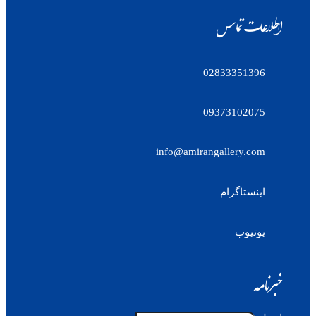
اطلاعات تماس
02833351396
09373102075
info@amirangallery.com
اینستاگرام
یوتیوب
خبرنامه