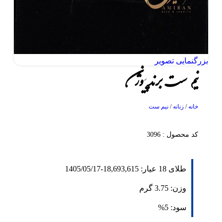
بزرگنمایی تصویر
نیم ست برند پیوژن
خانه
/
زنانه
/
نیم ست
کد محصول : 3096
طلای 18 عیار:
18,693,615
-
1405/05/17
وزن:
3.75
گرم
سود:
5%