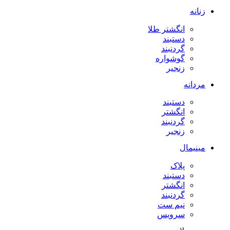
زنانه
انگشتر طلا
دستبند
گردنبند
گوشواره
زنجیر
مردانه
دستبند
انگشتر
گردنبند
زنجیر
مینیمال
پلاک
دستبند
انگشتر
گردنبند
نیم ست
سرویس