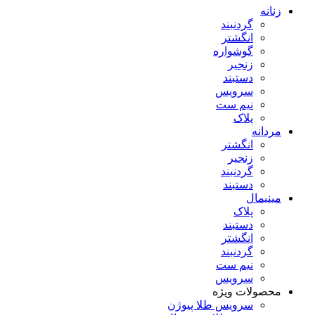
زنانه
گردنبند
انگشتر
گوشواره
زنجیر
دستبند
سرویس
نیم ست
پلاک
مردانه
انگشتر
زنجیر
گردنبند
دستبند
مینیمال
پلاک
دستبند
انگشتر
گردنبند
نیم ست
سرویس
محصولات ویژه
سرویس طلا پیوژن