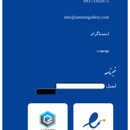
09373102075
info@amirangallery.com
اینستاگرام
یوتیوب
خبرنامه
ایمیل