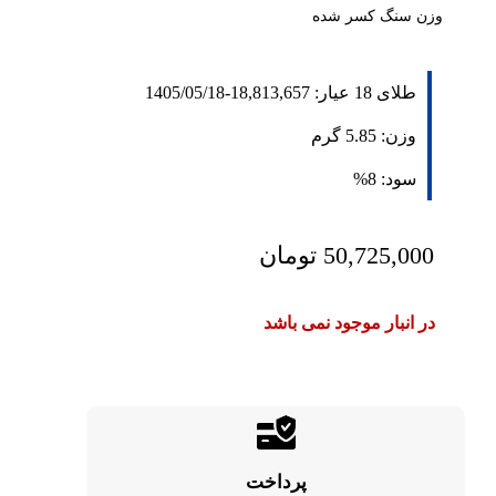
وزن سنگ کسر شده
طلای 18 عیار:
18,813,657
-
1405/05/18
وزن:
5.85
گرم
سود:
8%
50,725,000
تومان
در انبار موجود نمی باشد
پرداخت