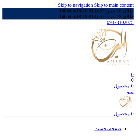
Skip to navigation
Skip to main content
طلای 18 عیار:
18,813,657
-
1405/05/18
طلای 18 عیار:
18,813,657
-
1405/05/18
09373102075
0
0
0
محصول
منو
0
محصول
صفحه نخست