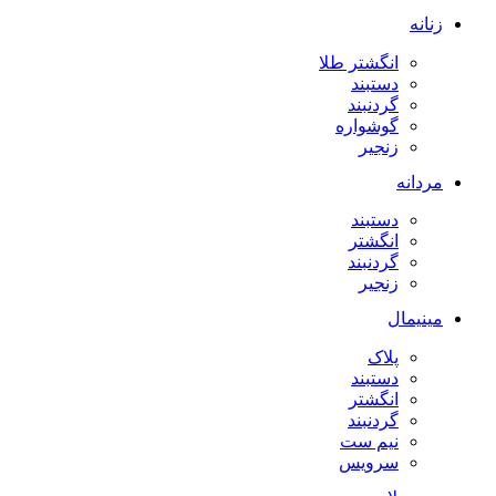
زنانه
انگشتر طلا
دستبند
گردنبند
گوشواره
زنجیر
مردانه
دستبند
انگشتر
گردنبند
زنجیر
مینیمال
پلاک
دستبند
انگشتر
گردنبند
نیم ست
سرویس