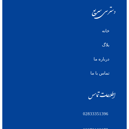
دسترسی سریع
خانه
بلاگ
درباره ما
تماس با ما
اطلاعات تماس
02833351396