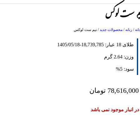
یم ست لوکس
انه
/
زنانه
/
محصولات جدید
/
نیم ست لوکس
طلای 18 عیار:
18,739,785
-
1405/05/18
وزن:
2.64
گرم
سود:
5%
78,616,000
تومان
در انبار موجود نمی باشد