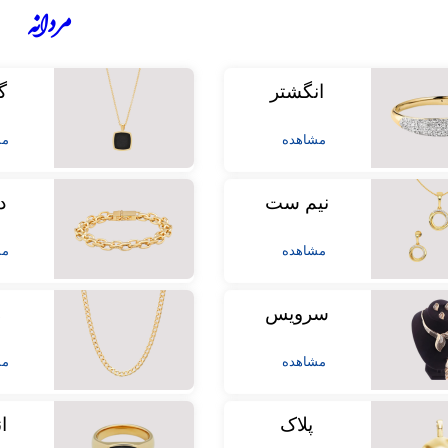
مردانه
انگشتر
گ
مشاهده
مش
نیم ست
د
مشاهده
مش
سرویس
ز
مشاهده
مش
پلاک
ا