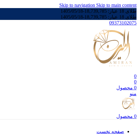
Skip to navigation
Skip to main content
طلای 18 عیار:
18,739,785
-
1405/05/18
طلای 18 عیار:
18,739,785
-
1405/05/18
09373102075
0
0
0
محصول
منو
0
محصول
صفحه نخست