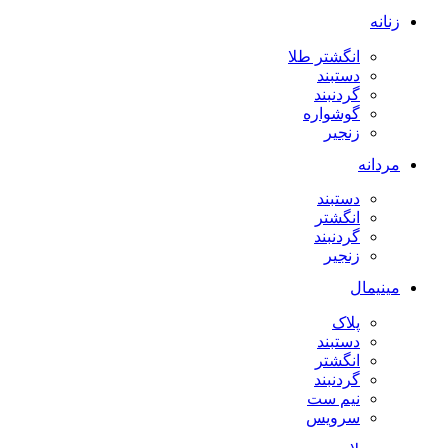
زنانه
انگشتر طلا
دستبند
گردنبند
گوشواره
زنجیر
مردانه
دستبند
انگشتر
گردنبند
زنجیر
مینیمال
پلاک
دستبند
انگشتر
گردنبند
نیم ست
سرویس