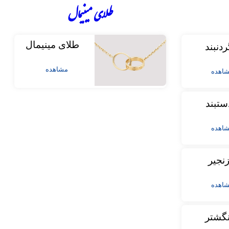
طلای مینیمال
طلای مینیمال
ردنبند
مشاهده
اهده
ستبند
اهده
نجیر
اهده
نگشتر