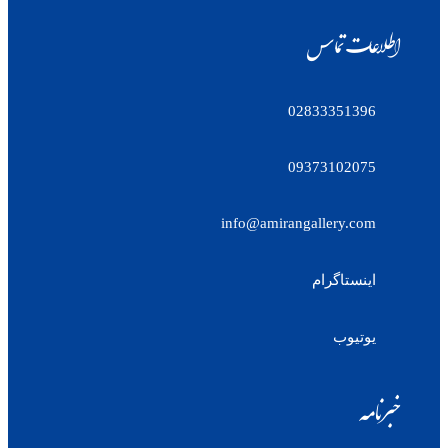
اطلاعات تماس
02833351396
09373102075
info@amirangallery.com
اینستاگرام
یوتیوب
خبرنامه