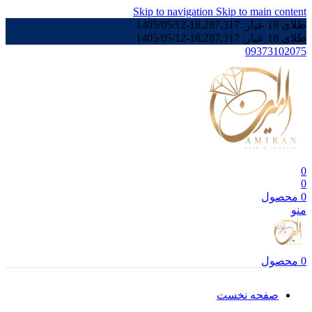
Skip to navigation
Skip to main content
طلای 18 عیار:
18,287,317
-
1405/05/12
طلای 18 عیار:
18,287,317
-
1405/05/12
09373102075
0
0
0
محصول
منو
0
محصول
صفحه نخست