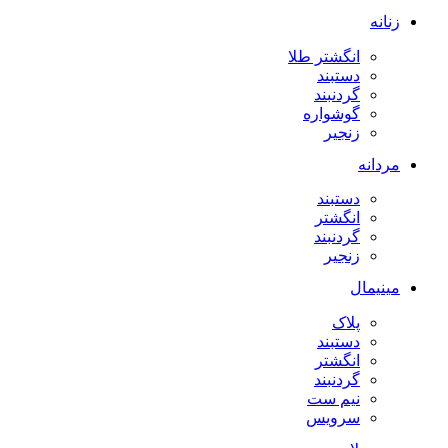
زنانه
انگشتر طلا
دستبند
گردنبند
گوشواره
زنجیر
مردانه
دستبند
انگشتر
گردنبند
زنجیر
مینیمال
پلاک
دستبند
انگشتر
گردنبند
نیم ست
سرویس