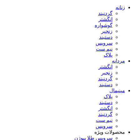
زنانه
گردنبند
انگشتر
گوشواره
زنجیر
دستبند
سرویس
نیم ست
پلاک
مردانه
انگشتر
زنجیر
گردنبند
دستبند
مینیمال
پلاک
دستبند
انگشتر
گردنبند
نیم ست
سرویس
محصولات ویژه
سرویس طلا پیوژن