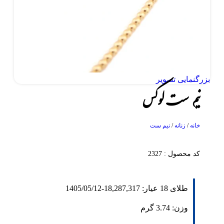
بزرگنمایی تصویر
نیم ست لوکس
خانه
/
زنانه
/
نیم ست
کد محصول : 2327
طلای 18 عیار:
18,287,317
-
1405/05/12
وزن:
3.74
گرم