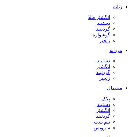
زنانه
انگشتر طلا
دستبند
گردنبند
گوشواره
زنجیر
مردانه
دستبند
انگشتر
گردنبند
زنجیر
مینیمال
پلاک
دستبند
انگشتر
گردنبند
نیم ست
سرویس