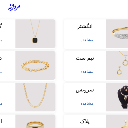
مردانه
انگشتر
گ
مشاهده
مش
نیم ست
د
مشاهده
مش
سرویس
ز
مشاهده
مش
پلاک
ا