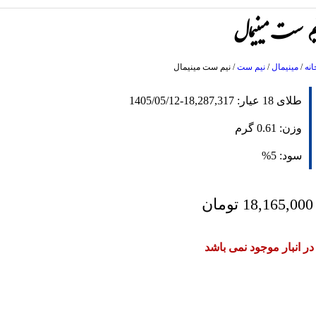
یم ست مینیمال
انه
/
مینیمال
/
نیم ست
/
نیم ست مینیمال
طلای 18 عیار:
18,287,317
-
1405/05/12
وزن:
0.61
گرم
سود:
5%
18,165,000
تومان
در انبار موجود نمی باشد