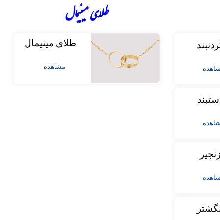
طلای مینیمال
طلای مینیمال
ردنبند
مشاهده
اهده
ستبند
اهده
نجیر
اهده
نگشتر