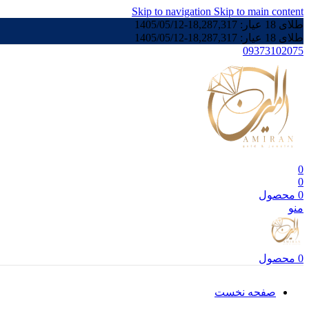
Skip to navigation
Skip to main content
طلای 18 عیار:
18,287,317
-
1405/05/12
طلای 18 عیار:
18,287,317
-
1405/05/12
09373102075
0
0
0
محصول
منو
0
محصول
صفحه نخست