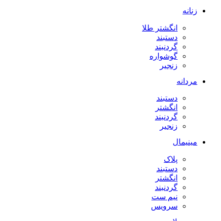
زنانه
انگشتر طلا
دستبند
گردنبند
گوشواره
زنجیر
مردانه
دستبند
انگشتر
گردنبند
زنجیر
مینیمال
پلاک
دستبند
انگشتر
گردنبند
نیم ست
سرویس