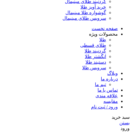
گردنبند طلای مینیمال
خرید آویز طلا
گوشواره طلا مینیمال
سرویس طلای مینیمال
صفحه نخست
محصولات ویژه
طلا
طلای قسطی
گردنبند طلا
انگشتر طلا
دستبند طلا
سرویس طلا
وبلاگ
درباره ما
تیم ما
تماس با ما
علاقه مندی
مقایسه
ورود / ثبت نام
سبد خرید
بستن
ورود