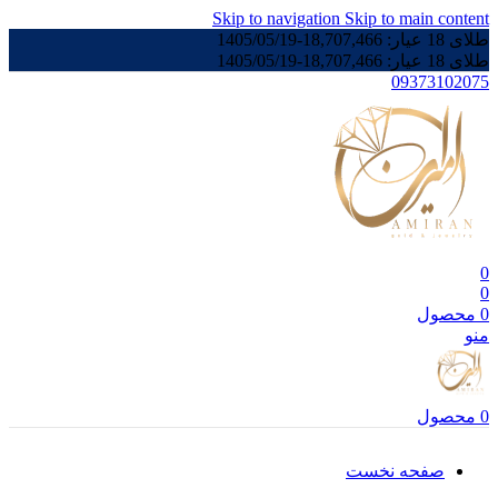
Skip to navigation
Skip to main content
طلای 18 عیار:
18,707,466
-
1405/05/19
طلای 18 عیار:
18,707,466
-
1405/05/19
09373102075
0
0
0
محصول
منو
0
محصول
صفحه نخست