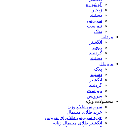
گوشواره
زنجیر
دستبند
سرویس
نیم ست
پلاک
مردانه
انگشتر
زنجیر
گردنبند
دستبند
مینیمال
پلاک
دستبند
انگشتر
گردنبند
نیم ست
سرویس
محصولات ویژه
سرویس طلا پیوژن
خرید طلای مینیمال
خرید سرویس طلا برای عروس
انگشتر طلای مینیمال زنانه