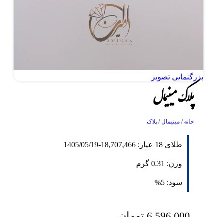
بزرگنمایی تصویر
پلاک مینیمال
خانه
/
مینیمال
/
پلاک
طلای 18 عیار:
18,707,466
-
1405/05/19
وزن:
0.31
گرم
سود:
5%
6,596,000
تومان