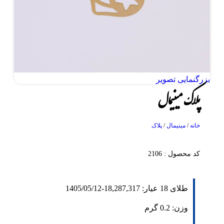
بزرگنمایی تصویر
پلاک مینیمال
خانه
/
مینیمال
/
پلاک
کد محصول : 2106
طلای 18 عیار:
18,287,317
-
1405/05/12
وزن:
0.2
گرم