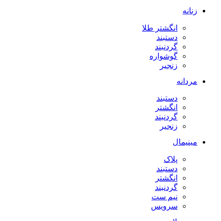
زنانه
انگشتر طلا
دستبند
گردنبند
گوشواره
زنجیر
مردانه
دستبند
انگشتر
گردنبند
زنجیر
مینیمال
پلاک
دستبند
انگشتر
گردنبند
نیم ست
سرویس