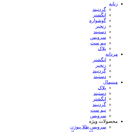
زنانه
گردنبند
انگشتر
گوشواره
زنجیر
دستبند
سرویس
نیم ست
پلاک
مردانه
انگشتر
زنجیر
گردنبند
دستبند
مینیمال
پلاک
دستبند
انگشتر
گردنبند
نیم ست
سرویس
محصولات ویژه
سرویس طلا پیوژن