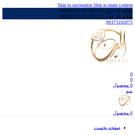
Skip to navigation
Skip to main content
طلای 18 عیار:
18,287,317
-
1405/05/12
طلای 18 عیار:
18,287,317
-
1405/05/12
09373102075
0
0
0
محصول
منو
0
محصول
صفحه نخست