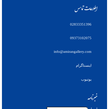
اطلاعات تماس
02833351396
09373102075
info@amirangallery.com
اینستاگرام
یوتیوب
خبرنامه