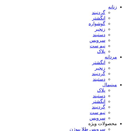
زنانه
گردنبند
انگشتر
گوشواره
زنجیر
دستبند
سرویس
نیم ست
پلاک
مردانه
انگشتر
زنجیر
گردنبند
دستبند
مینیمال
پلاک
دستبند
انگشتر
گردنبند
نیم ست
سرویس
محصولات ویژه
سرویس طلا پیوژن