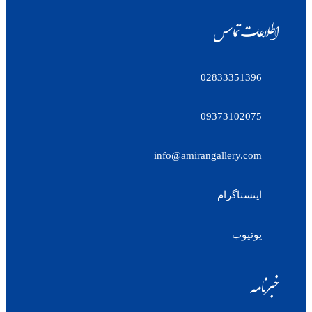
اطلاعات تماس
02833351396
09373102075
info@amirangallery.com
اینستاگرام
یوتیوب
خبرنامه