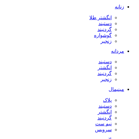
زنانه
انگشتر طلا
دستبند
گردنبند
گوشواره
زنجیر
مردانه
دستبند
انگشتر
گردنبند
زنجیر
مینیمال
پلاک
دستبند
انگشتر
گردنبند
نیم ست
سرویس