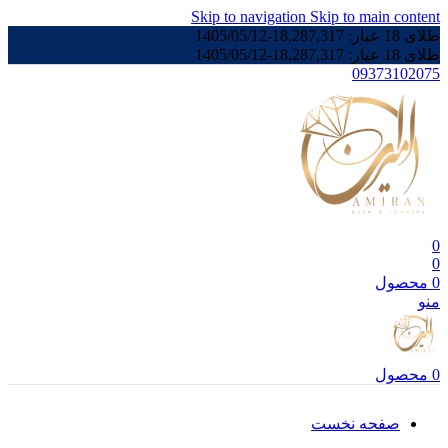
Skip to navigation
Skip to main content
طلای 18 عیار:
18,287,317
-
1405/05/12
طلای 18 عیار:
18,287,317
-
1405/05/12
09373102075
0
0
0
محصول
منو
0
محصول
صفحه نخست