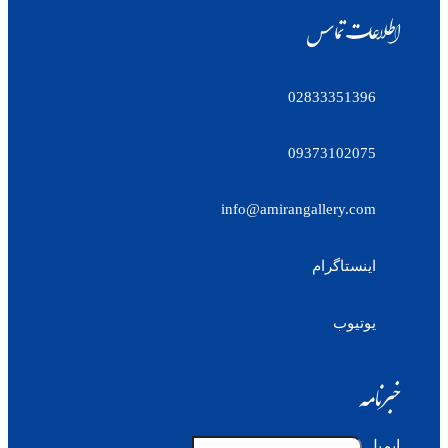
اطلاعات تماس
02833351396
09373102075
info@amirangallery.com
اینستاگرام
یوتیوب
خبرنامه
ایمیل