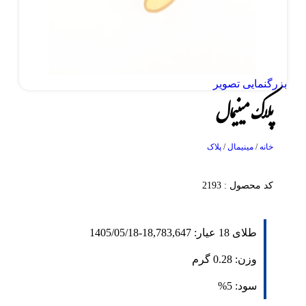
بزرگنمایی تصویر
پلاک مینیمال
خانه
/
مینیمال
/
پلاک
کد محصول : 2193
طلای 18 عیار:
18,783,647
-
1405/05/18
وزن:
0.28
گرم
سود:
5%