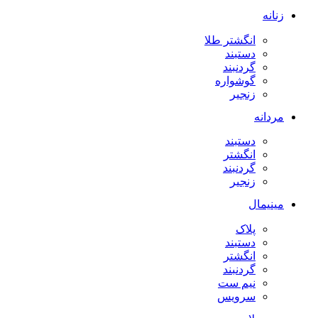
زنانه
انگشتر طلا
دستبند
گردنبند
گوشواره
زنجیر
مردانه
دستبند
انگشتر
گردنبند
زنجیر
مینیمال
پلاک
دستبند
انگشتر
گردنبند
نیم ست
سرویس