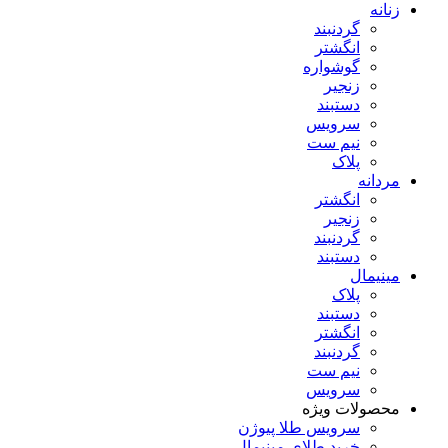
زنانه
گردنبند
انگشتر
گوشواره
زنجیر
دستبند
سرویس
نیم ست
پلاک
مردانه
انگشتر
زنجیر
گردنبند
دستبند
مینیمال
پلاک
دستبند
انگشتر
گردنبند
نیم ست
سرویس
محصولات ویژه
سرویس طلا پیوژن
خرید طلای مینیمال