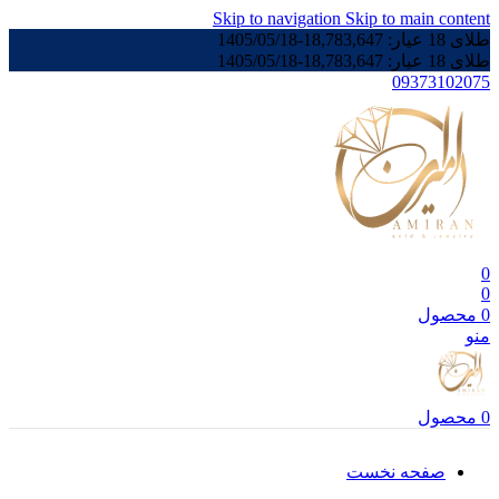
Skip to navigation
Skip to main content
طلای 18 عیار:
18,783,647
-
1405/05/18
طلای 18 عیار:
18,783,647
-
1405/05/18
09373102075
0
0
0
محصول
منو
0
محصول
صفحه نخست