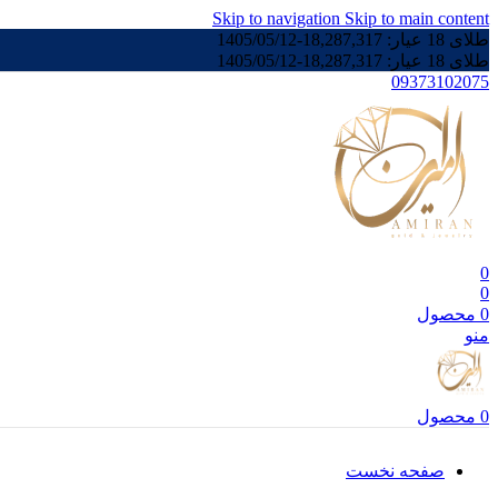
Skip to navigation
Skip to main content
طلای 18 عیار:
18,287,317
-
1405/05/12
طلای 18 عیار:
18,287,317
-
1405/05/12
09373102075
0
0
0
محصول
منو
0
محصول
صفحه نخست