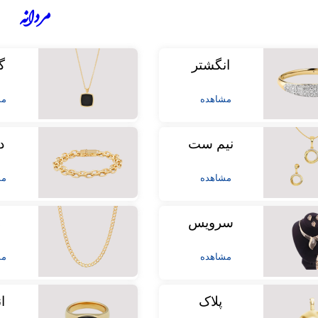
مردانه
انگشتر
گ
مشاهده
مش
نیم ست
د
مشاهده
مش
سرویس
ز
مشاهده
مش
پلاک
ا