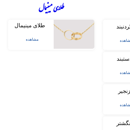
طلای مینیمال
طلای مینیمال
ردنبند
مشاهده
اهده
ستبند
اهده
نجیر
اهده
نگشتر