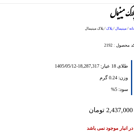
لاک مینیمال
انه
/
مینیمال
/
پلاک
/
پلاک مینیمال
د محصول : 2192
طلای 18 عیار:
18,287,317
-
1405/05/12
وزن:
0.24
گرم
سود:
5%
2,437,000
تومان
در انبار موجود نمی باشد