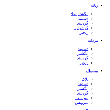
زنانه
انگشتر طلا
دستبند
گردنبند
گوشواره
زنجیر
مردانه
دستبند
انگشتر
گردنبند
زنجیر
مینیمال
پلاک
دستبند
انگشتر
گردنبند
نیم ست
سرویس