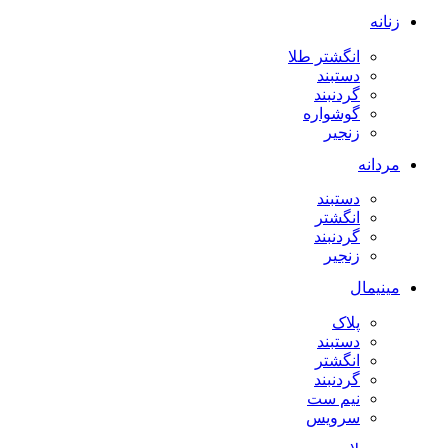
زنانه
انگشتر طلا
دستبند
گردنبند
گوشواره
زنجیر
مردانه
دستبند
انگشتر
گردنبند
زنجیر
مینیمال
پلاک
دستبند
انگشتر
گردنبند
نیم ست
سرویس