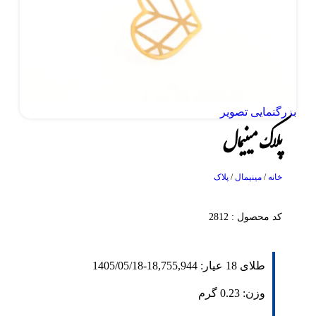
بزرگنمایی تصویر
پلاک مینیمال
خانه
/
مینیمال
/
پلاک
کد محصول : 2812
طلای 18 عیار:
18,755,944
-
1405/05/18
وزن:
0.23
گرم