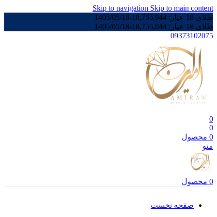
Skip to navigation
Skip to main content
طلای 18 عیار:
18,755,944
-
1405/05/18
طلای 18 عیار:
18,755,944
-
1405/05/18
09373102075
0
0
0
محصول
منو
0
محصول
صفحه نخست