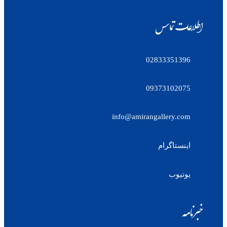
اطلاعات تماس
02833351396
09373102075
info@amirangallery.com
اینستاگرام
یوتیوب
خبرنامه