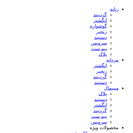
زنانه
گردنبند
انگشتر
گوشواره
زنجیر
دستبند
سرویس
نیم ست
پلاک
مردانه
انگشتر
زنجیر
گردنبند
دستبند
مینیمال
پلاک
دستبند
انگشتر
گردنبند
نیم ست
سرویس
محصولات ویژه