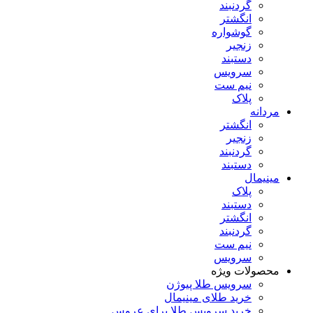
گردنبند
انگشتر
گوشواره
زنجیر
دستبند
سرویس
نیم ست
پلاک
مردانه
انگشتر
زنجیر
گردنبند
دستبند
مینیمال
پلاک
دستبند
انگشتر
گردنبند
نیم ست
سرویس
محصولات ویژه
سرویس طلا پیوژن
خرید طلای مینیمال
خرید سرویس طلا برای عروس