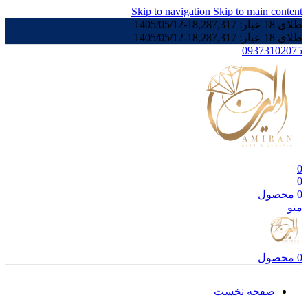
Skip to navigation
Skip to main content
طلای 18 عیار:
18,287,317
-
1405/05/12
طلای 18 عیار:
18,287,317
-
1405/05/12
09373102075
0
0
0
محصول
منو
0
محصول
صفحه نخست