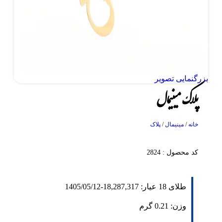
بزرگنمایی تصویر
پلاک مینیمال
خانه
/
مینیمال
/
پلاک
کد محصول : 2824
طلای 18 عیار:
18,287,317
-
1405/05/12
وزن:
0.21
گرم