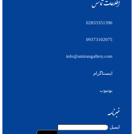
اطلاعات تماس
02833351396
09373102075
info@amirangallery.com
اینستاگرام
یوتیوب
خبرنامه
ایمیل