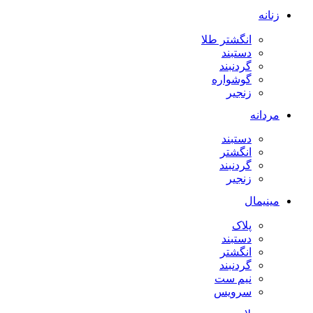
زنانه
انگشتر طلا
دستبند
گردنبند
گوشواره
زنجیر
مردانه
دستبند
انگشتر
گردنبند
زنجیر
مینیمال
پلاک
دستبند
انگشتر
گردنبند
نیم ست
سرویس