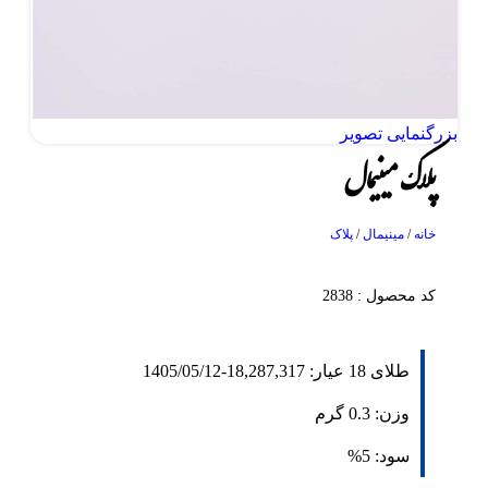
بزرگنمایی تصویر
پلاک مینیمال
خانه
/
مینیمال
/
پلاک
کد محصول : 2838
طلای 18 عیار:
18,287,317
-
1405/05/12
وزن:
0.3
گرم
سود:
5%