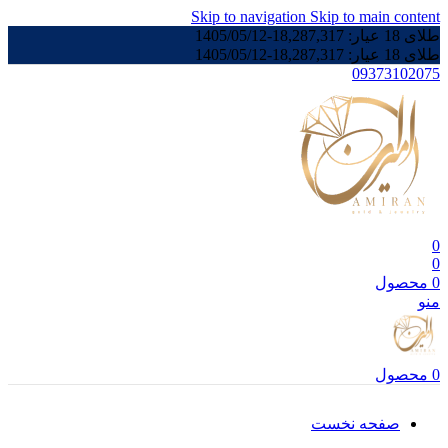
Skip to navigation
Skip to main content
طلای 18 عیار:
18,287,317
-
1405/05/12
طلای 18 عیار:
18,287,317
-
1405/05/12
09373102075
0
0
0
محصول
منو
0
محصول
صفحه نخست