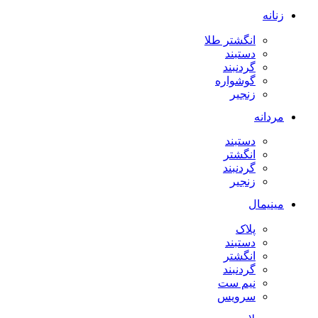
زنانه
انگشتر طلا
دستبند
گردنبند
گوشواره
زنجیر
مردانه
دستبند
انگشتر
گردنبند
زنجیر
مینیمال
پلاک
دستبند
انگشتر
گردنبند
نیم ست
سرویس