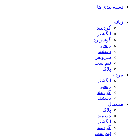
دسته بندی ها
زنانه
گردنبند
انگشتر
گوشواره
زنجیر
دستبند
سرویس
نیم ست
پلاک
مردانه
انگشتر
زنجیر
گردنبند
دستبند
مینیمال
پلاک
دستبند
انگشتر
گردنبند
نیم ست