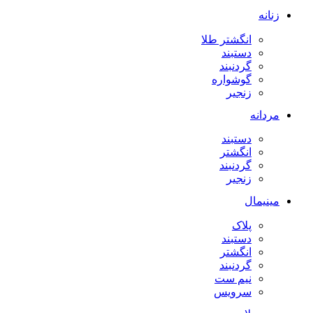
زنانه
انگشتر طلا
دستبند
گردنبند
گوشواره
زنجیر
مردانه
دستبند
انگشتر
گردنبند
زنجیر
مینیمال
پلاک
دستبند
انگشتر
گردنبند
نیم ست
سرویس