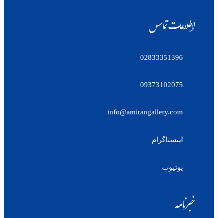
اطلاعات تماس
02833351396
09373102075
info@amirangallery.com
اینستاگرام
یوتیوب
خبرنامه