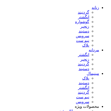
زنانه
گردنبند
انگشتر
گوشواره
زنجیر
دستبند
سرویس
نیم ست
پلاک
مردانه
انگشتر
زنجیر
گردنبند
دستبند
مینیمال
پلاک
دستبند
انگشتر
گردنبند
نیم ست
سرویس
محصولات ویژه