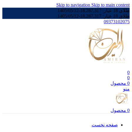
Skip to navigation
Skip to main content
طلای 18 عیار:
18,287,317
-
1405/05/12
طلای 18 عیار:
18,287,317
-
1405/05/12
09373102075
0
0
0
محصول
منو
0
محصول
صفحه نخست