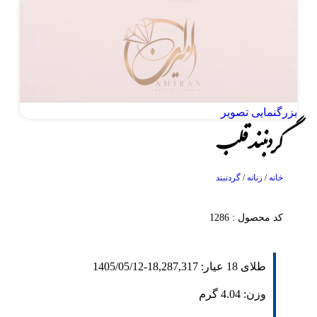
بزرگنمایی تصویر
گردنبند قلب
خانه
/
زنانه
/
گردنبند
کد محصول : 1286
طلای 18 عیار:
18,287,317
-
1405/05/12
وزن:
4.04
گرم