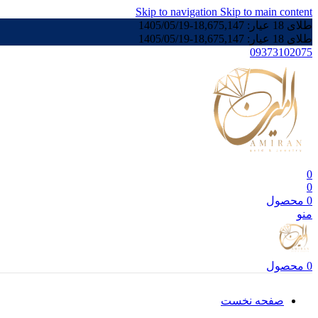
Skip to navigation
Skip to main content
طلای 18 عیار:
18,675,147
-
1405/05/19
طلای 18 عیار:
18,675,147
-
1405/05/19
09373102075
0
0
0
محصول
منو
0
محصول
صفحه نخست