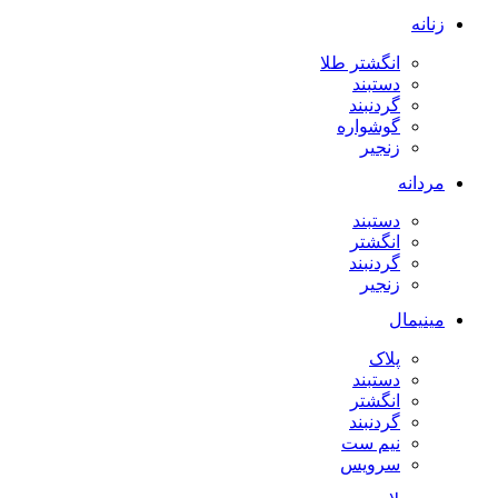
زنانه
انگشتر طلا
دستبند
گردنبند
گوشواره
زنجیر
مردانه
دستبند
انگشتر
گردنبند
زنجیر
مینیمال
پلاک
دستبند
انگشتر
گردنبند
نیم ست
سرویس