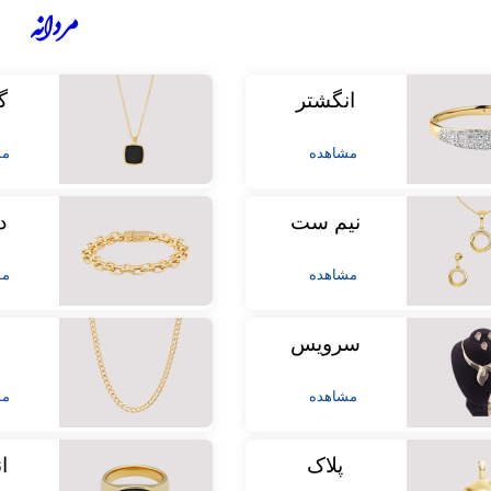
مردانه
انگشتر
گ
مشاهده
مش
نیم ست
د
مشاهده
مش
سرویس
ز
مشاهده
مش
پلاک
ا