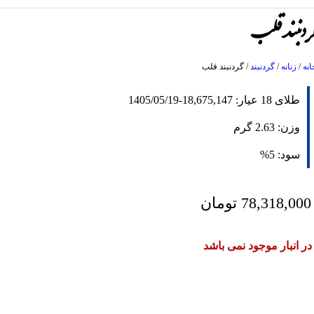
ردنبند قلب
انه
/
زنانه
/
گردنبند
/
گردنبند قلب
طلای 18 عیار:
18,675,147
-
1405/05/19
وزن:
2.63
گرم
سود:
5%
78,318,000
تومان
در انبار موجود نمی باشد