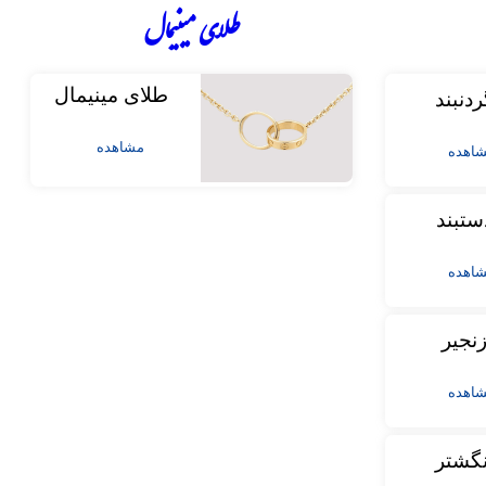
طلای مینیمال
طلای مینیمال
ردنبند
مشاهده
اهده
ستبند
اهده
نجیر
اهده
نگشتر