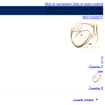
Skip to navigation
Skip to main content
طلای 18 عیار:
18,287,317
-
1405/05/12
طلای 18 عیار:
18,287,317
-
1405/05/12
09373102075
0
0
0
محصول
منو
0
محصول
صفحه نخست