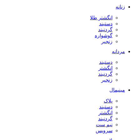
زنانه
انگشتر طلا
دستبند
گردنبند
گوشواره
زنجیر
مردانه
دستبند
انگشتر
گردنبند
زنجیر
مینیمال
پلاک
دستبند
انگشتر
گردنبند
نیم ست
سرویس