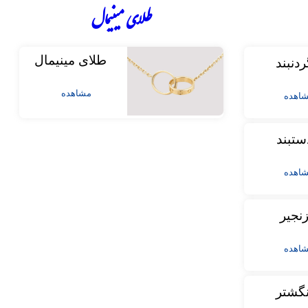
طلای مینیمال
طلای مینیمال
ردنبند
مشاهده
اهده
ستبند
اهده
نجیر
اهده
نگشتر