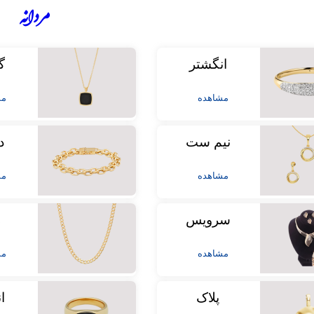
مردانه
انگشتر
گ
مشاهده
مش
نیم ست
د
مشاهده
مش
سرویس
ز
مشاهده
مش
پلاک
ا