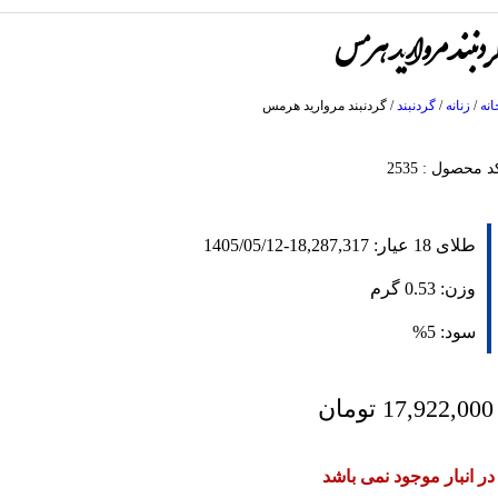
ردنبند مروارید هرمس
انه
/
زنانه
/
گردنبند
/
گردنبند مروارید هرمس
د محصول : 2535
طلای 18 عیار:
18,287,317
-
1405/05/12
وزن:
0.53
گرم
سود:
5%
17,922,000
تومان
در انبار موجود نمی باشد