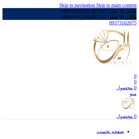
Skip to navigation
Skip to main content
طلای 18 عیار:
18,287,317
-
1405/05/12
طلای 18 عیار:
18,287,317
-
1405/05/12
09373102075
0
0
0
محصول
منو
0
محصول
صفحه نخست