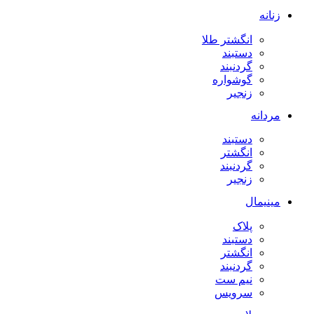
زنانه
انگشتر طلا
دستبند
گردنبند
گوشواره
زنجیر
مردانه
دستبند
انگشتر
گردنبند
زنجیر
مینیمال
پلاک
دستبند
انگشتر
گردنبند
نیم ست
سرویس