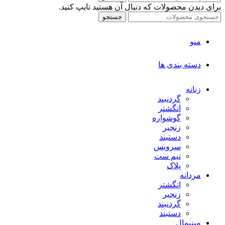
برای دیدن محصولات که دنبال آن هستید تایپ کنید.
جستجو
منو
دسته بندی ها
زنانه
گردنبند
انگشتر
گوشواره
زنجیر
دستبند
سرویس
نیم ست
پلاک
مردانه
انگشتر
زنجیر
گردنبند
دستبند
مینیمال