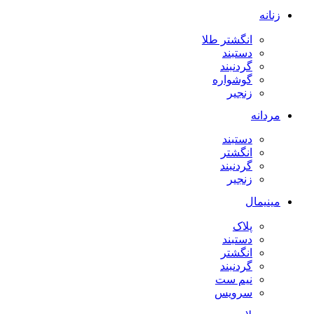
زنانه
انگشتر طلا
دستبند
گردنبند
گوشواره
زنجیر
مردانه
دستبند
انگشتر
گردنبند
زنجیر
مینیمال
پلاک
دستبند
انگشتر
گردنبند
نیم ست
سرویس