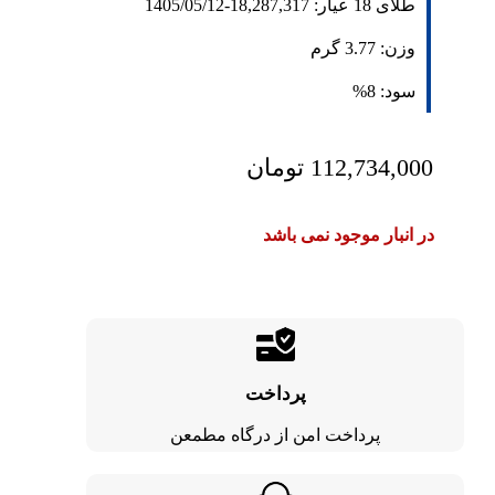
طلای 18 عیار:
18,287,317
-
1405/05/12
وزن:
3.77
گرم
سود:
8%
112,734,000
تومان
در انبار موجود نمی باشد
پرداخت
پرداخت امن از درگاه مطمعن