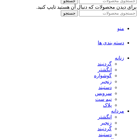
جستجو
برای دیدن محصولات که دنبال آن هستید تایپ کنید.
جستجو
منو
دسته بندی ها
زنانه
گردنبند
انگشتر
گوشواره
زنجیر
دستبند
سرویس
نیم ست
پلاک
مردانه
انگشتر
زنجیر
گردنبند
دستبند