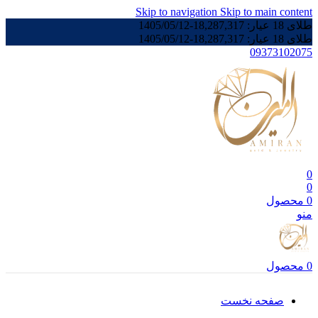
Skip to navigation
Skip to main content
طلای 18 عیار:
18,287,317
-
1405/05/12
طلای 18 عیار:
18,287,317
-
1405/05/12
09373102075
0
0
0
محصول
منو
0
محصول
صفحه نخست