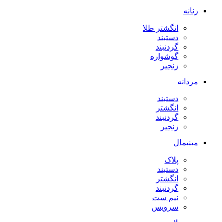
زنانه
انگشتر طلا
دستبند
گردنبند
گوشواره
زنجیر
مردانه
دستبند
انگشتر
گردنبند
زنجیر
مینیمال
پلاک
دستبند
انگشتر
گردنبند
نیم ست
سرویس