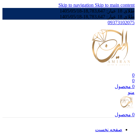
Skip to navigation
Skip to main content
طلای 18 عیار:
18,783,647
-
1405/05/18
طلای 18 عیار:
18,783,647
-
1405/05/18
09373102075
0
0
0
محصول
منو
0
محصول
صفحه نخست