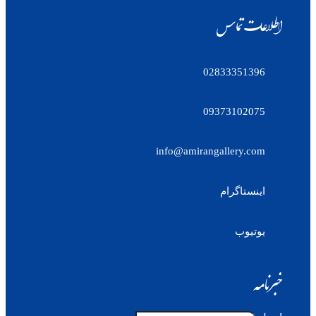
اطلاعات تماس
02833351396
09373102075
info@amirangallery.com
اینستاگرام
یوتیوب
خبرنامه