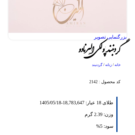
بزرگنمایی تصویر
گردنبند پولکی البرنادو
خانه
/
زنانه
/
گردنبند
کد محصول : 2142
طلای 18 عیار:
18,783,647
-
1405/05/18
وزن:
2.39
گرم
سود:
5%