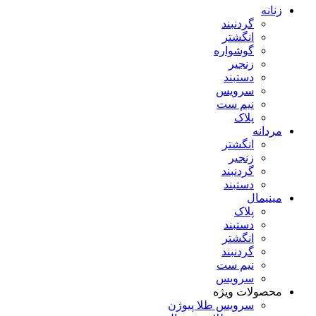
زنانه
گردنبند
انگشتر
گوشواره
زنجیر
دستبند
سرویس
نیم ست
پلاک
مردانه
انگشتر
زنجیر
گردنبند
دستبند
مینیمال
پلاک
دستبند
انگشتر
گردنبند
نیم ست
سرویس
محصولات ویژه
سرویس طلا پیوژن