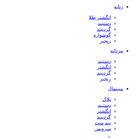
زنانه
انگشتر طلا
دستبند
گردنبند
گوشواره
زنجیر
مردانه
دستبند
انگشتر
گردنبند
زنجیر
مینیمال
پلاک
دستبند
انگشتر
گردنبند
نیم ست
سرویس