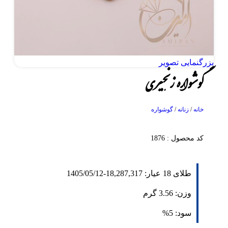
بزرگنمایی تصویر
گوشواره زنجیری
خانه
/
زنانه
/
گوشواره
کد محصول : 1876
طلای 18 عیار:
18,287,317
-
1405/05/12
وزن:
3.56
گرم
سود:
5%