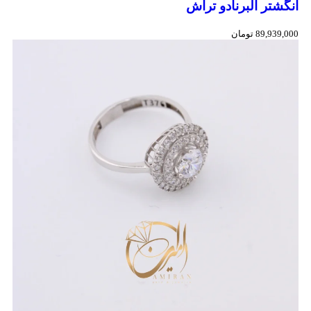
انگشتر البرنادو تراش
89,939,000
تومان