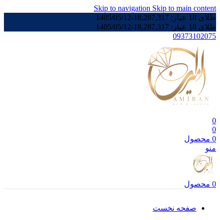
Skip to navigation
Skip to main content
طلای 18 عیار:
18,287,317
-
1405/05/12
طلای 18 عیار:
18,287,317
-
1405/05/12
09373102075
0
0
0
محصول
منو
0
محصول
صفحه نخست