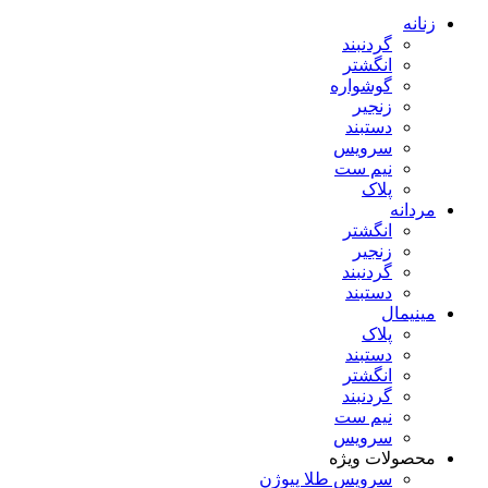
زنانه
گردنبند
انگشتر
گوشواره
زنجیر
دستبند
سرویس
نیم ست
پلاک
مردانه
انگشتر
زنجیر
گردنبند
دستبند
مینیمال
پلاک
دستبند
انگشتر
گردنبند
نیم ست
سرویس
محصولات ویژه
سرویس طلا پیوژن