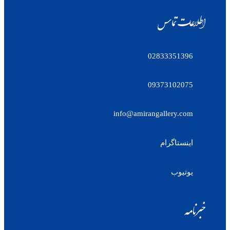
اطلاعات تماس
02833351396
09373102075
info@amirangallery.com
اینستاگرام
یوتیوب
خبرنامه