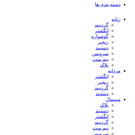
دسته بندی ها
زنانه
گردنبند
انگشتر
گوشواره
زنجیر
دستبند
سرویس
نیم ست
پلاک
مردانه
انگشتر
زنجیر
گردنبند
دستبند
مینیمال
پلاک
دستبند
انگشتر
گردنبند
نیم ست
سرویس