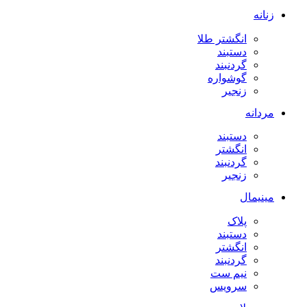
زنانه
انگشتر طلا
دستبند
گردنبند
گوشواره
زنجیر
مردانه
دستبند
انگشتر
گردنبند
زنجیر
مینیمال
پلاک
دستبند
انگشتر
گردنبند
نیم ست
سرویس