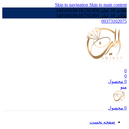
Skip to navigation
Skip to main content
طلای 18 عیار:
18,732,859
-
1405/05/18
طلای 18 عیار:
18,732,859
-
1405/05/18
09373102075
0
0
0
محصول
منو
0
محصول
صفحه نخست