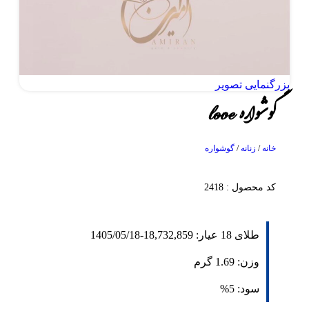
بزرگنمایی تصویر
گوشواره love
خانه
/
زنانه
/
گوشواره
کد محصول : 2418
طلای 18 عیار:
18,732,859
-
1405/05/18
وزن:
1.69
گرم
سود:
5%